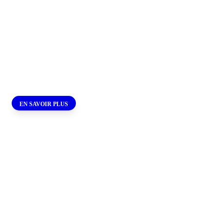
NOTRE PRIORITÉ
DEPUIS 1992
Logiciel de gestion Suisse
pour les
entrepreneurs suisses
EN SAVOIR PLUS