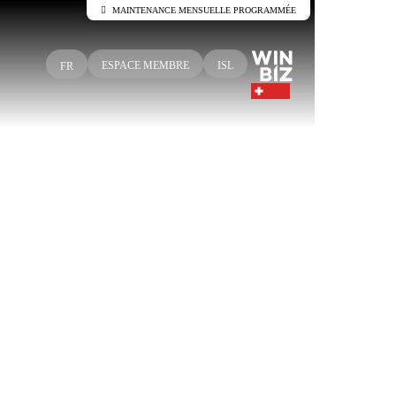
MAINTENANCE MENSUELLE PROGRAMMÉE
Maintenance sur les serveurs Winbiz
Cloud
ESPACE MEMBRE
ISL
FR
Des travaux de maintenance sont prévus sur les serveurs
Winbiz Cloud.
Cette maintenance est programmée le dimanche 9 août de
08h00 à 13h30.
Vos accès pourront être temporairement interrompus durant
cette période.
Nous vous recommandons d’utiliser Winbiz Cloud en dehors
de cette plage horaire.
En vous remerciant de votre compréhension.